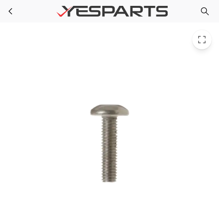
GE WR01X10057 Refrigerator Screw 878784 AH283507 EA283507 PS283507 WR1X10057
Skip to main content