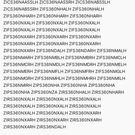
ZICS36NAASSLH ZICS36NAASSRH ZICS36NABSSLH
ZICS36NABSSRH ZIFS360NHALH ZIFS360NHALH
ZIFS360NHARH ZIFS360NHARH ZIFS360NHARH
ZIFS360NXALH ZIFS360NXALH ZIFS360NXALH
ZIFS360NXALH ZIFS360NXALH ZIFS360NXALH
ZIFS360NXARH ZIFS360NXARH ZIFS360NXARH
ZIFS360NXARH ZIFS360NXARH ZIFS360NXARH
ZIFS360NXARH ZIFS36NDALH ZIFS36NDARH ZIFS36NMALH
ZIFS36NMARH ZIFS36NMBLH ZIFS36NMBRH ZIFS36NMCLH
ZIFS36NMCRH ZIFS36NMDLH ZIFS36NMDRH ZIFS36NMELH
ZIFS36NMERH ZIFS36NMFLH ZIFS36NMFRH ZIFS36NMGLH
ZIFS36NMGRH ZIFS36NMHLH ZIFS36NMHRH ZIFS36NMILH
ZIFS36NMIRH ZIPS360NHA ZIPS360NHA ZIPS360NHA
ZIPS360NHA ZIPS360NZA ZIRS360NHALH ZIRS360NHARH
ZIRS360NXALH ZIRS360NXALH ZIRS360NXALH
ZIRS360NXALH ZIRS360NXALH ZIRS360NXALH
ZIRS360NXALH ZIRS360NXALH ZIRS360NXARH
ZIRS360NXARH ZIRS360NXARH ZIRS360NXARH
ZIRS360NXARH ZIRS36NDALH